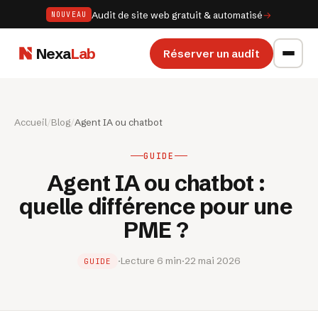
Audit de site web gratuit & automatisé
→
NOUVEAU
Nexa
Lab
Réserver un audit
Accueil
/
Blog
/
Agent IA ou chatbot
GUIDE
Agent IA ou chatbot :
quelle différence pour une
PME ?
·
Lecture 6 min
·
22 mai 2026
GUIDE