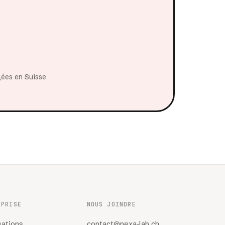
ées en Suisse
EPRISE
NOUS JOINDRE
sations
contact@nexa-lab.ch