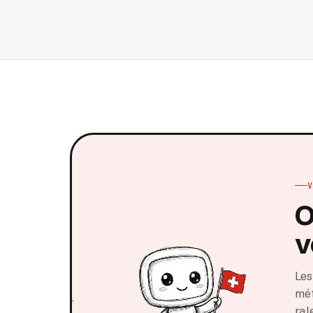
O
v
Les
mét
ral