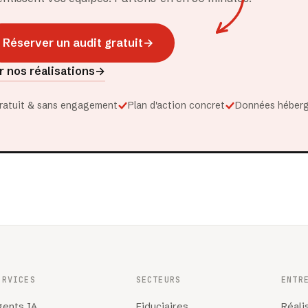
Réserver un audit gratuit
→
r nos réalisations
→
ratuit & sans engagement
Plan d'action concret
Données héberg
ERVICES
SECTEURS
ENTR
gents IA
Fiduciaires
Réali