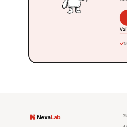
Voi
G
S
Nexa
Lab
A