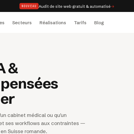
Audit de site web gratuit & automatisé
→
NOUVEAU
es
Secteurs
Réalisations
Tarifs
Blog
A &
 pensées
ier
'un cabinet médical ou qu'un
t ses workflows aux contraintes —
r en Suisse romande.