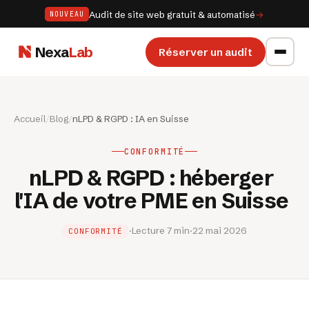
Audit de site web gratuit & automatisé
→
NOUVEAU
Nexa
Lab
Réserver un audit
Accueil
/
Blog
/
nLPD & RGPD : IA en Suisse
CONFORMITÉ
nLPD & RGPD : héberger
l'IA de votre PME en Suisse
·
Lecture 7 min
·
22 mai 2026
CONFORMITÉ